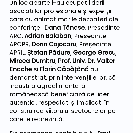
Un loc aparte l-au ocupat liderii
asociațiilor profesionale și experții
care au animat marile dezbateri ale
conferinței.
Dana Tănase
, Președinte
ARC,
Adrian Balaban
, Președinte
APCPR,
Dorin Cojocaru
, Președinte
APRIL,
Ștefan Pădure
,
George Grecu
,
Mircea Dumitru
,
Prof. Univ. Dr. Valter
Enache
și
Florin Căpățână
au
demonstrat, prin intervențiile lor, că
industria agroalimentară
românească beneficiază de lideri
autentici, respectați și implicați în
construirea viitorului sectoarelor pe
care le reprezintă.