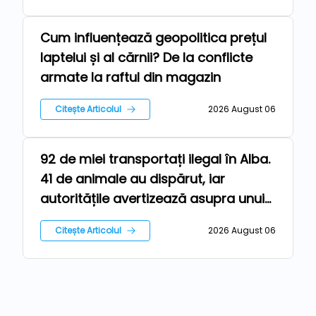
Cum influențează geopolitica prețul
Stiri
laptelui și al cărnii? De la conflicte
armate la raftul din magazin
Citește Articolul
2026 August 06
92 de miei transportați ilegal în Alba.
Ferma
41 de animale au dispărut, iar
autoritățile avertizează asupra unui
risc epidemiologic major
Citește Articolul
2026 August 06