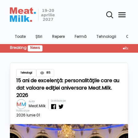
Toate
Știri
Repere
Fermă
Tehnologii
Confer
Breaking
News
Retailul re
Tehnologii
815
15 ani de excelență: personalitățile care au
dat valoare ediției aniversare Meat.Milk.
2026
Distribuie pe
Autor
Meat.Milk
Publicat pe
2026 Iunie 01