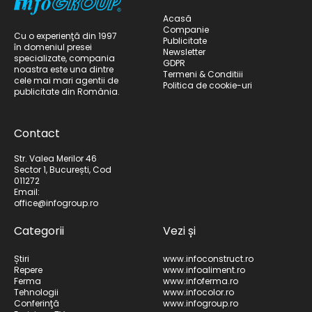
Acasă
Companie
Cu o experienţă din 1997
Publicitate
în domeniul presei
Newsletter
specializate, compania
GDPR
noastra este una dintre
Termeni & Conditiii
cele mai mari agentii de
Politica de cookie-uri
publicitate din România.
Contact
Str. Valea Merilor 46
Sector 1, București, Cod
011272
Email:
office@infogroup.ro
Categorii
Vezi și
Știri
www.infoconstruct.ro
Repere
www.infoaliment.ro
Ferma
www.infoferma.ro
Tehnologii
www.infocolor.ro
Conferinţă
www.infogroup.ro