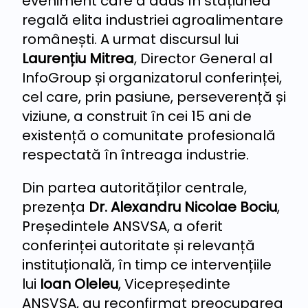
eveniment care a adus în stațiunea
regală elita industriei agroalimentare
românești. A urmat discursul lui
Laurențiu Mitrea
, Director General al
InfoGroup și organizatorul conferinței,
cel care, prin pasiune, perseverență și
viziune, a construit în cei 15 ani de
existență o comunitate profesională
respectată în întreaga industrie.
Din partea autorităților centrale,
prezența
Dr. Alexandru Nicolae Bociu
,
Președintele ANSVSA, a oferit
conferinței autoritate și relevanță
instituțională, în timp ce intervențiile
lui
Ioan Oleleu
, Vicepreședinte
ANSVSA, au reconfirmat preocuparea