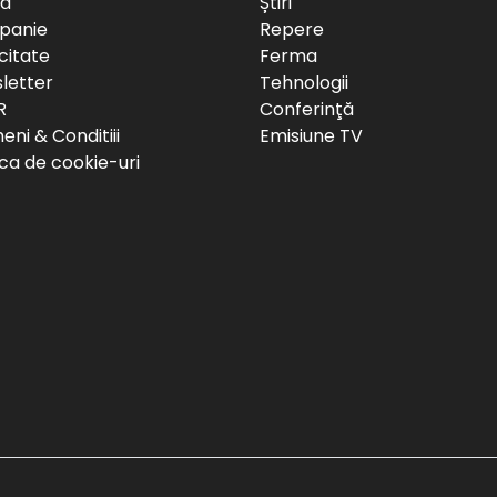
să
Știri
panie
Repere
citate
Ferma
letter
Tehnologii
R
Conferinţă
ni & Conditiii
Emisiune TV
ica de cookie-uri