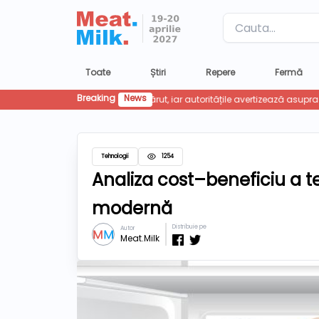
Label
Toate
Știri
Repere
Fermă
Breaking
News
Tehnologii
1254
Analiza cost–beneficiu a te
modernă
Distribuie pe
Autor
Meat.Milk