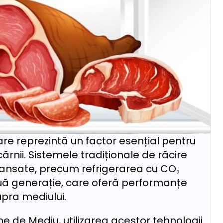
re reprezintă un factor esențial pentru
cărnii. Sistemele tradiționale de răcire
 avansate, precum refrigerarea cu CO₂
uă generație, care oferă performanțe
pra mediului.
 de Mediu, utilizarea acestor tehnologii