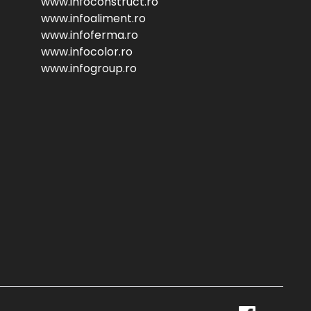
www.infoconstruct.ro
www.infoaliment.ro
www.infoferma.ro
www.infocolor.ro
www.infogroup.ro