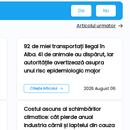
Da
Nu
Articolul urmator
92 de miei transportați ilegal în
Ferma
Alba. 41 de animale au dispărut, iar
autoritățile avertizează asupra
unui risc epidemiologic major
6
2026 August 06
Citește Articolul
Costul ascuns al schimbărilor
Repere
climatice: cât pierde anual
industria cărnii și laptelui din cauza