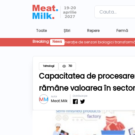
Label
Toate
Știri
Repere
Fermă
Breaking
News
Tehnologii
700
Capacitatea de procesare:
rămâne valoarea în sectoru
Distribuie pe
Autor
Meat.Milk