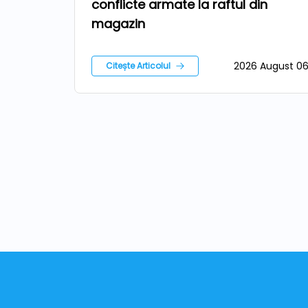
conflicte armate la raftul din
magazin
2026 August 0
Citește Articolul