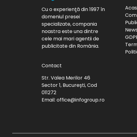
Aca
Cu o experienţă din 1997 în
Com
domeniul presei
Publi
specializate, compania
News
noastra este una dintre
GDP
cele mai mari agentii de
Terme
publicitate din România.
Polit
Contact
Str. Valea Merilor 46
Sector 1, București, Cod
011272
Email:
office@infogroup.ro