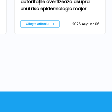
autoritățile avertizează asupra
unui risc epidemiologic major
6
2026 August 06
Citește Articolul