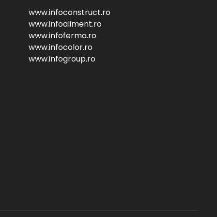
www.infoconstruct.ro
www.infoaliment.ro
www.infoferma.ro
www.infocolor.ro
www.infogroup.ro