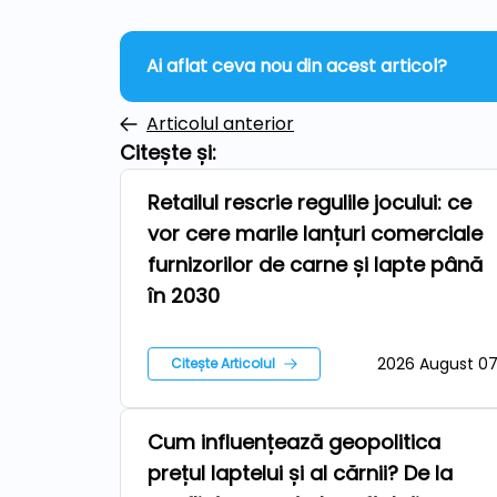
Ai aflat ceva nou din acest articol?
Articolul anterior
Citește și:
Retailul rescrie regulile jocului: ce
Repere
vor cere marile lanțuri comerciale
furnizorilor de carne și lapte până
în 2030
2026 August 0
Citește Articolul
Cum influențează geopolitica
Stiri
prețul laptelui și al cărnii? De la