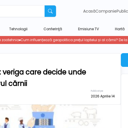
Acasă
Companie
Publi
Tehnologii
Conferinţă
Emisiune TV
Hartă
 veriga care decide unde
l cărnii
Publicat pe
2026 Aprilie 14