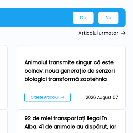
Da
Nu
Articolul urmator
Tehnologii
Animalul transmite singur că este
bolnav: noua generație de senzori
biologici transformă zootehnia
7
2026 August 07
Citește Articolul
92 de miei transportați ilegal în
Ferma
Alba. 41 de animale au dispărut, iar