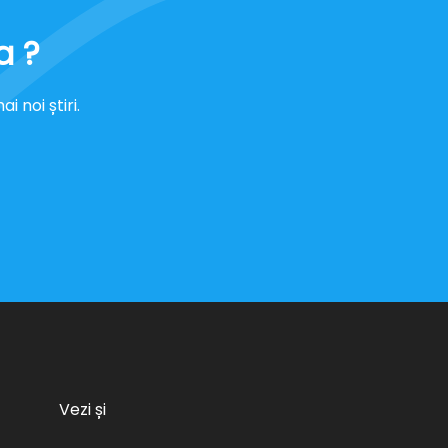
a ?
 noi știri.
Vezi și