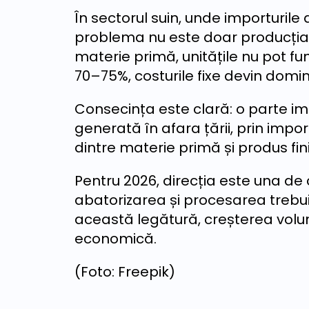
În sectorul suin, unde importuril
problema nu este doar producția, ci
materie primă, unitățile nu pot fun
70–75%, costurile fixe devin domi
Consecința este clară: o parte 
generată în afara țării, prin imp
dintre materie primă și produs fin
Pentru 2026, direcția este una de 
abatorizarea și procesarea trebu
această legătură, creșterea volu
economică.
(Foto: Freepik)