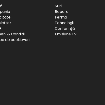
să
Știri
panie
Repere
citate
Ferma
letter
Tehnologii
R
Conferinţă
ni & Conditiii
Emisiune TV
ica de cookie-uri