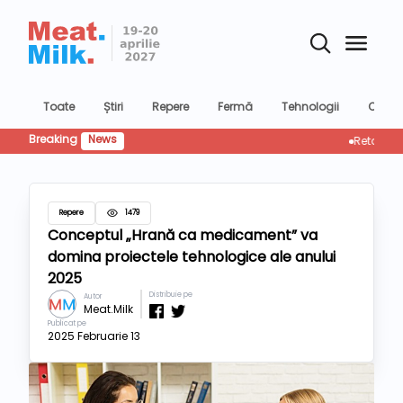
Toate
Știri
Repere
Fermă
Tehnologii
Confer
Breaking
News
Retailul rescr
Repere
1479
Conceptul „Hrană ca medicament” va
domina proiectele tehnologice ale anului
2025
Distribuie pe
Autor
Meat.Milk
Publicat pe
2025 Februarie 13