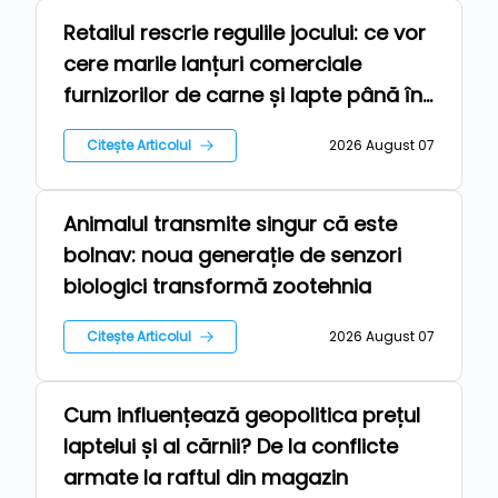
Retailul rescrie regulile jocului: ce vor
Repere
cere marile lanțuri comerciale
furnizorilor de carne și lapte până în
2030
Citește Articolul
2026 August 07
Animalul transmite singur că este
Tehnologii
bolnav: noua generație de senzori
biologici transformă zootehnia
Citește Articolul
2026 August 07
Cum influențează geopolitica prețul
Stiri
laptelui și al cărnii? De la conflicte
armate la raftul din magazin