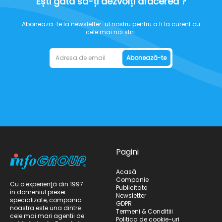
Ești gata să-ți dezvolți afacerea ?
Abonează-te la newsletter-ul nostru pentru a fi la curent cu
cele mai noi știri.
Abonează-te
Pagini
Acasă
Companie
Cu o experienţă din 1997
Publicitate
în domeniul presei
Newsletter
specializate, compania
GDPR
noastra este una dintre
Termeni & Conditiii
cele mai mari agentii de
Politica de cookie-uri