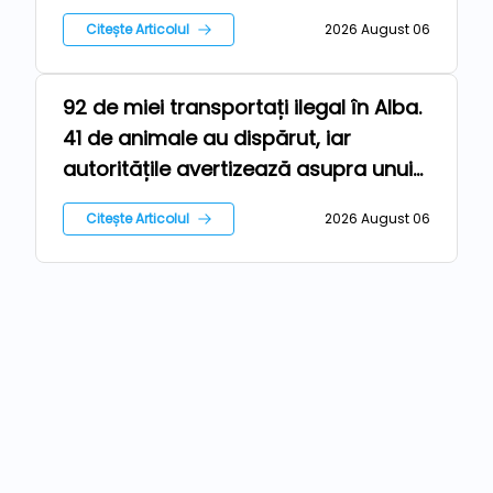
Citește Articolul
2026 August 06
92 de miei transportați ilegal în Alba.
Ferma
41 de animale au dispărut, iar
autoritățile avertizează asupra unui
risc epidemiologic major
Citește Articolul
2026 August 06