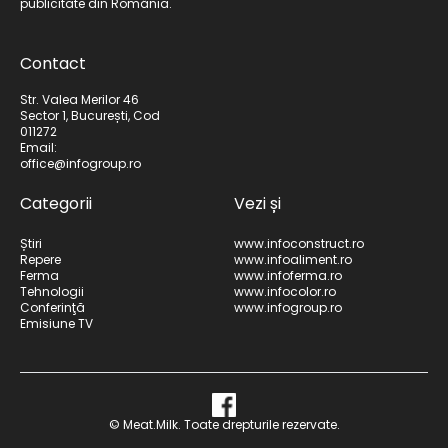
publicitate din România.
Contact
Str. Valea Merilor 46
Sector 1, București, Cod
011272
Email:
office@infogroup.ro
Categorii
Vezi și
Știri
www.infoconstruct.ro
Repere
www.infoaliment.ro
Ferma
www.infoferma.ro
Tehnologii
www.infocolor.ro
Conferinţă
www.infogroup.ro
Emisiune TV
© Meat.Milk. Toate drepturile rezervate.