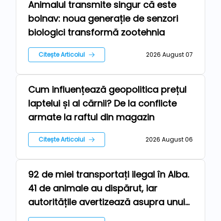
Animalul transmite singur că este
Tehnologii
bolnav: noua generație de senzori
biologici transformă zootehnia
Citește Articolul
2026 August 07
Cum influențează geopolitica prețul
Stiri
laptelui și al cărnii? De la conflicte
armate la raftul din magazin
Citește Articolul
2026 August 06
92 de miei transportați ilegal în Alba.
Ferma
41 de animale au dispărut, iar
autoritățile avertizează asupra unui
risc epidemiologic major