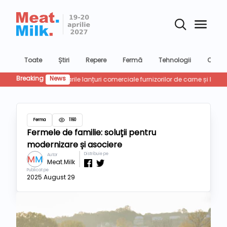
Toate
Știri
Repere
Fermă
Tehnologii
Confer
Breaking
News
Retailu
Ferma
1160
Fermele de familie: soluții pentru
modernizare și asociere
Distribuie pe
Autor
Meat.Milk
Publicat pe
2025 August 29