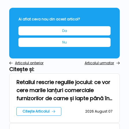
Ai aflat ceva nou din acest articol?
Da
Nu
Articolul anterior
Articolul urmator
Citește și:
Retailul rescrie regulile jocului: ce vor
Repere
cere marile lanțuri comerciale
furnizorilor de carne și lapte până în
2030
Citește Articolul
2026 August 07