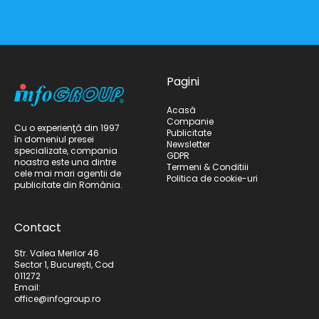
Pagini
Acasă
Companie
Cu o experienţă din 1997
Publicitate
în domeniul presei
Newsletter
specializate, compania
GDPR
noastra este una dintre
Termeni & Conditiii
cele mai mari agentii de
Politica de cookie-uri
publicitate din România.
Contact
Str. Valea Merilor 46
Sector 1, București, Cod
011272
Email:
office@infogroup.ro