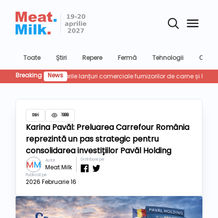
Toate
Știri
Repere
Fermă
Tehnologii
Confer
Breaking
News
Retailu
Stiri
1999
Karina Pavăl: Preluarea Carrefour România
reprezintă un pas strategic pentru
consolidarea investițiilor Pavăl Holding
Distribuie pe
Autor
Meat.Milk
Publicat pe
2026 Februarie 16