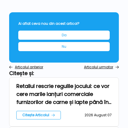
Ai aflat ceva nou din acest articol?
Da
Nu
Articolul anterior
Articolul urmator
Citește și:
Retailul rescrie regulile jocului: ce vor
Repere
cere marile lanțuri comerciale
furnizorilor de carne și lapte până în
2030
Citește Articolul
2026 August 07