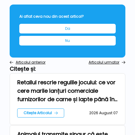
Ai aflat ceva nou din acest articol?
Da
Nu
Articolul anterior
Articolul urmator
Citește și:
Retailul rescrie regulile jocului: ce vor
Repere
cere marile lanțuri comerciale
furnizorilor de carne și lapte până în
2030
Citește Articolul
2026 August 07
Animalul transmite singur că este
Tehnologii