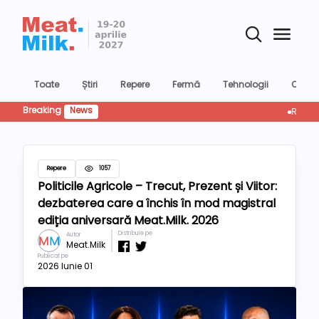
Toate
Știri
Repere
Fermă
Tehnologii
Confer
Breaking
News
Retailul r
Repere
1057
Politicile Agricole – Trecut, Prezent și Viitor:
dezbaterea care a închis în mod magistral
ediția aniversară Meat.Milk. 2026
Distribuie pe
Autor
Meat.Milk
Publicat pe
2026 Iunie 01