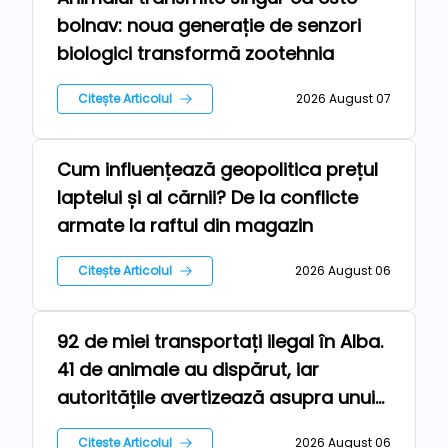
bolnav: noua generație de senzori
biologici transformă zootehnia
Citește Articolul
2026 August 07
Cum influențează geopolitica prețul
Stiri
laptelui și al cărnii? De la conflicte
armate la raftul din magazin
Citește Articolul
2026 August 06
92 de miei transportați ilegal în Alba.
Ferma
41 de animale au dispărut, iar
autoritățile avertizează asupra unui
risc epidemiologic major
Citește Articolul
2026 August 06