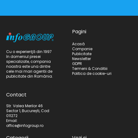
Pagini
Acasă
Companie
Cu o experienţă din 1997
Publicitate
în domeniul presei
Newsletter
specializate, compania
GDPR
noastra este una dintre
Termeni & Conditiii
cele mai mari agentii de
Politica de cookie-uri
publicitate din România.
Contact
Str. Valea Merilor 46
Sector 1, București, Cod
011272
Email:
office@infogroup.ro
Categorii
Vezi și