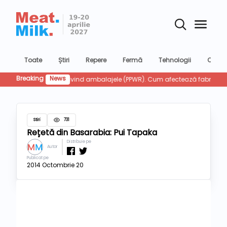
Toate
Știri
Repere
Fermă
Tehnologii
Confer
Breaking
News
Bruxel
Stiri
731
Rețetă din Basarabia: Pui Tapaka
Distribuie pe
Autor
Publicat pe
2014 Octombrie 20