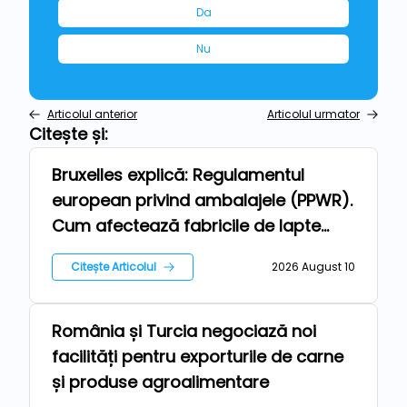
Da
Nu
Articolul anterior
Articolul urmator
Citește și:
Bruxelles explică: Regulamentul
Repere
european privind ambalajele (PPWR).
Cum afectează fabricile de lapte
până în 2030
Citește Articolul
2026 August 10
România și Turcia negociază noi
Stiri
facilități pentru exporturile de carne
și produse agroalimentare