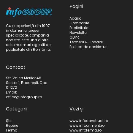
Pagini
Acasă
Companie
Cu o experienţă din 1997
Publicitate
în domeniul presei
Newsletter
specializate, compania
GDPR
noastra este una dintre
Termeni & Conditiii
cele mai mari agentii de
Politica de cookie-uri
publicitate din România.
Contact
Str. Valea Merilor 46
Sector 1, București, Cod
011272
Email:
office@infogroup.ro
Categorii
Vezi și
Știri
www.infoconstruct.ro
Repere
www.infoaliment.ro
Ferma
www.infoferma.ro