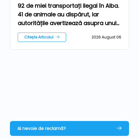
92 de miei transportați ilegal în Alba.
Ferma
41 de animale au dispărut, iar
autoritățile avertizează asupra unui
risc epidemiologic major
Citește Articolul
2026 August 06
Ai nevoie de reclamă?