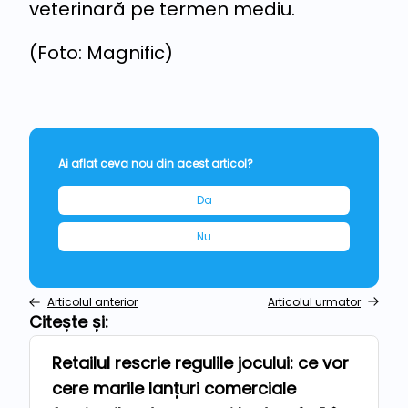
veterinară pe termen mediu.
(Foto: Magnific)
Ai aflat ceva nou din acest articol?
Da
Nu
Articolul anterior
Articolul urmator
Citește și:
Retailul rescrie regulile jocului: ce vor
Repere
cere marile lanțuri comerciale