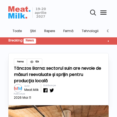
Toate
Știri
Repere
Fermă
Tehnologii
Confer
Breaking
News
Retailul
Ferma
624
Tánczos Barna: sectorul suin are nevoie de
măsuri reevaluate și sprijin pentru
producția locală
Distribuie pe
Autor
Meat.Milk
Publicat pe
2026 Mai 11