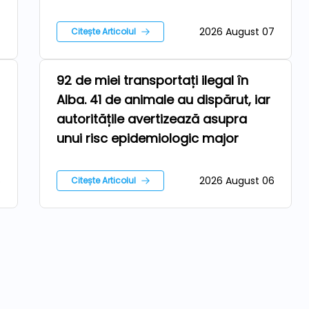
7
2026 August 07
Citește Articolul
92 de miei transportați ilegal în
Ferma
Alba. 41 de animale au dispărut, iar
autoritățile avertizează asupra
unui risc epidemiologic major
6
2026 August 06
Citește Articolul