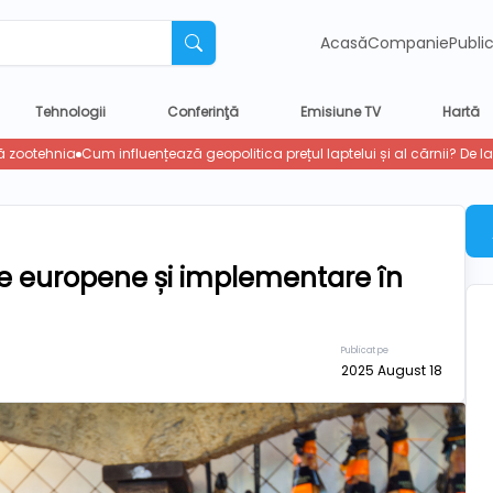
Acasă
Companie
Publi
Tehnologii
Conferinţă
Emisiune TV
Hartă
nțe europene și implementare în
Publicat pe
2025 August 18