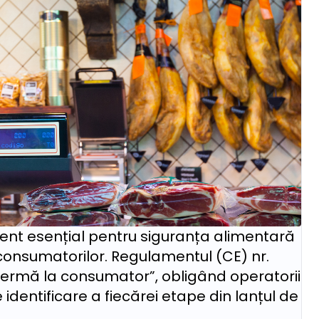
ment esențial pentru siguranța alimentară
 consumatorilor. Regulamentul (CE) nr.
la fermă la consumator”, obligând operatorii
dentificare a fiecărei etape din lanțul de