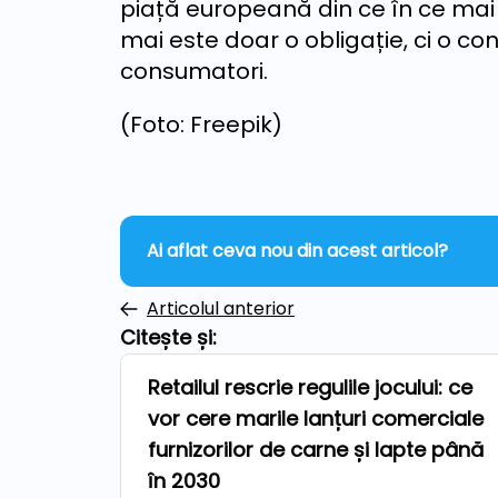
piață europeană din ce în ce mai 
mai este doar o obligație, ci o c
consumatori.
(Foto: Freepik)
Ai aflat ceva nou din acest articol?
Articolul anterior
Citește și:
Retailul rescrie regulile jocului: ce
Repere
vor cere marile lanțuri comerciale
furnizorilor de carne și lapte până
în 2030