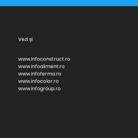
Vezi și
www.infoconstruct.ro
www.infoaliment.ro
www.infoferma.ro
www.infocolor.ro
www.infogroup.ro