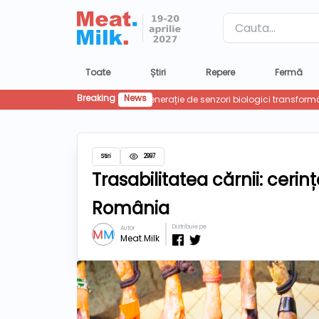
Label
Toate
Știri
Repere
Fermă
Breaking
News
Stiri
2997
Trasabilitatea cărnii: ceri
România
Distribuie pe
Autor
Meat.Milk