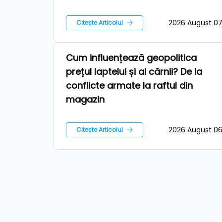
2026 August 0
Citește Articolul
Cum influențează geopolitica
Stiri
prețul laptelui și al cărnii? De la
conflicte armate la raftul din
magazin
2026 August 0
Citește Articolul