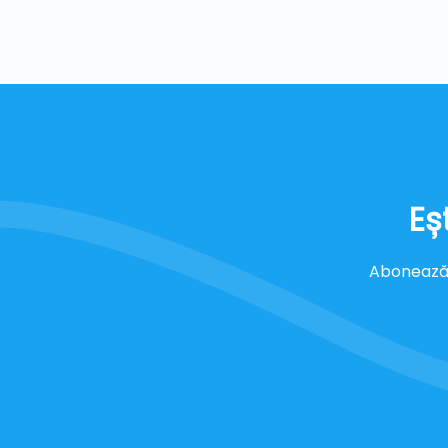
Eș
Abonează-t