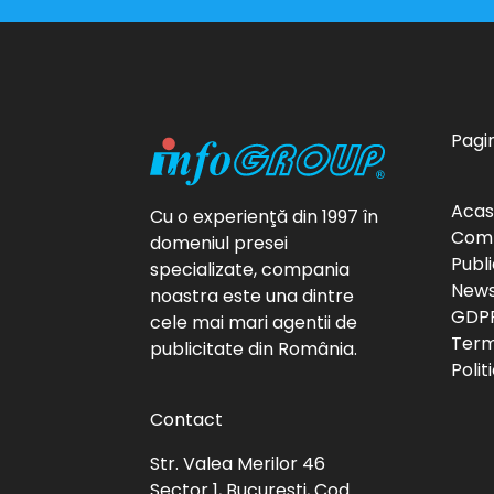
Pagin
Aca
Cu o experienţă din 1997 în
Com
domeniul presei
Publi
specializate, compania
News
noastra este una dintre
GDP
cele mai mari agentii de
Terme
publicitate din România.
Polit
Contact
Str. Valea Merilor 46
Sector 1, București, Cod