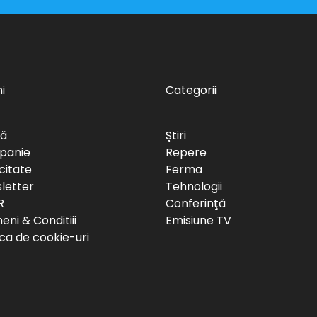
i
Categorii
să
Știri
panie
Repere
citate
Ferma
letter
Tehnologii
R
Conferinţă
ni & Conditiii
Emisiune TV
ica de cookie-uri