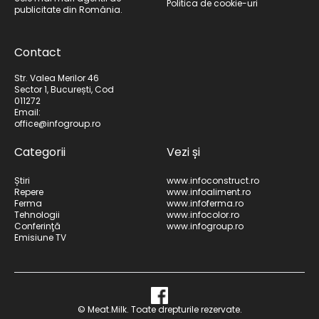
Politica de cookie-uri
publicitate din România.
Contact
Str. Valea Merilor 46
Sector 1, București, Cod
011272
Email:
office@infogroup.ro
Categorii
Vezi și
Știri
www.infoconstruct.ro
Repere
www.infoaliment.ro
Ferma
www.infoferma.ro
Tehnologii
www.infocolor.ro
Conferinţă
www.infogroup.ro
Emisiune TV
© Meat.Milk. Toate drepturile rezervate.