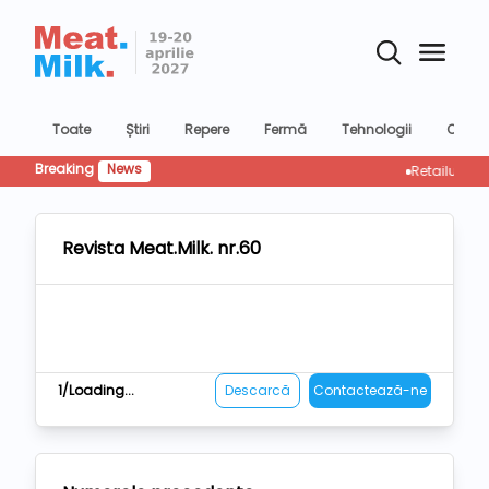
Toate
Știri
Repere
Fermă
Tehnologii
Confer
Breaking
News
Retailul rescrie 
Revista Meat.Milk. nr.60
1/Loading...
Descarcă
Contactează-ne