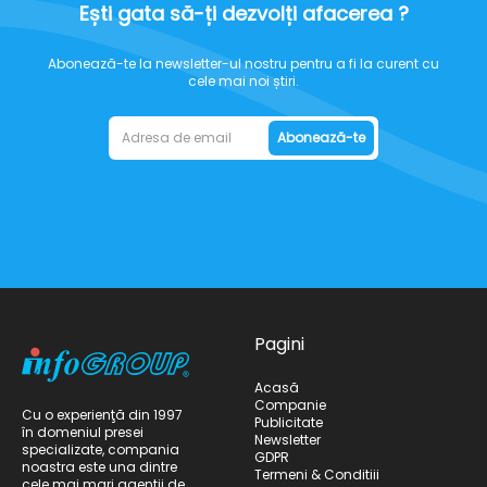
Ești gata să-ți dezvolți afacerea ?
Abonează-te la newsletter-ul nostru pentru a fi la curent cu
cele mai noi știri.
Abonează-te
Pagini
Acasă
Companie
Cu o experienţă din 1997
Publicitate
în domeniul presei
Newsletter
specializate, compania
GDPR
noastra este una dintre
Termeni & Conditiii
cele mai mari agentii de