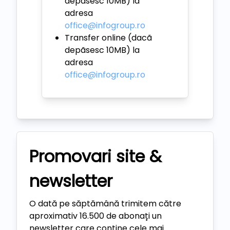
depãsesc 10MB) la
adresa
office@infogroup.ro
Transfer online (dacã
depãsesc 10MB) la
adresa
office@infogroup.ro
Promovari site &
newsletter
O dată pe săptămână trimitem către
aproximativ 16.500 de abonați un
newsletter care conține cele mai