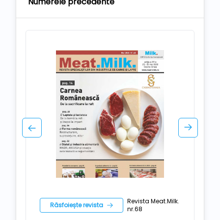
Numerele precedente
Revista Meat.Milk.
Răsfoiește revista
nr.68