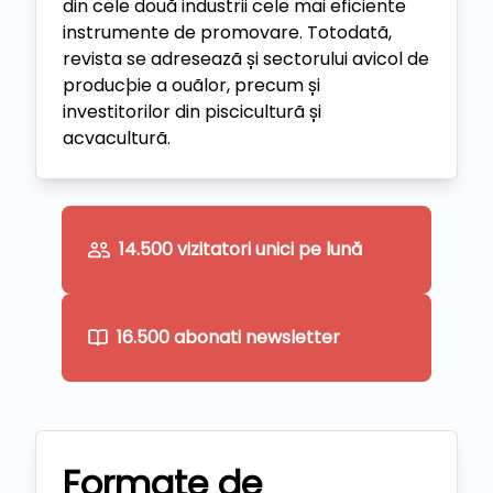
din cele două industrii cele mai eficiente
instrumente de promovare. Totodatã,
revista se adreseazã și sectorului avicol de
producþie a ouãlor, precum și
investitorilor din pisciculturã și
acvaculturã.
14.500 vizitatori unici pe lună
16.500 abonati newsletter
Formate de