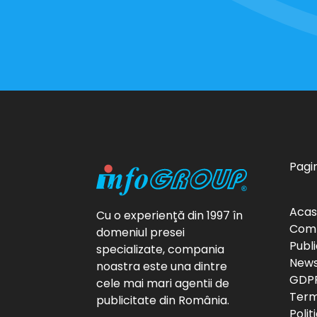
Pagin
Aca
Cu o experienţă din 1997 în
Com
domeniul presei
Publi
specializate, compania
News
noastra este una dintre
GDP
cele mai mari agentii de
Terme
publicitate din România.
Polit