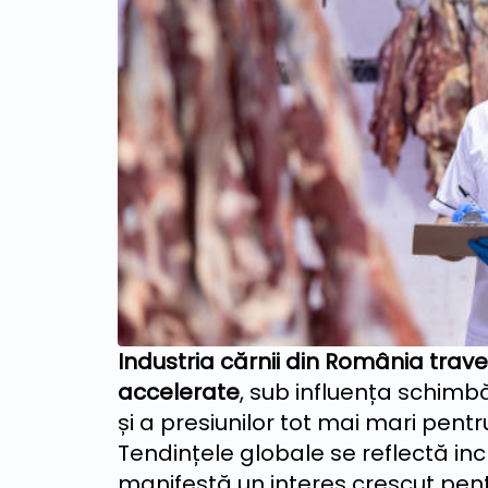
Industria cărnii din România tra
accelerate
, sub influența schim
și a presiunilor tot mai mari pentr
Tendințele globale se reflectă inc
manifestă un interes crescut pent