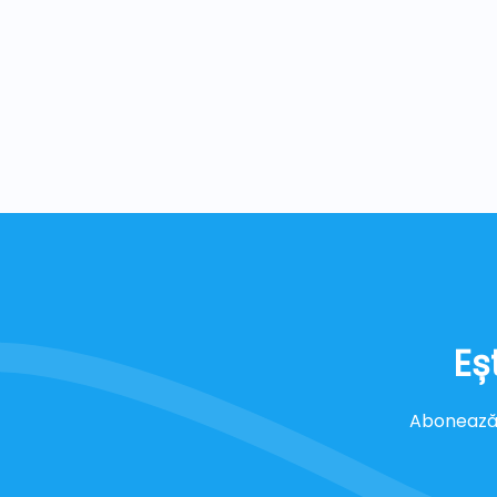
Eș
Abonează-t