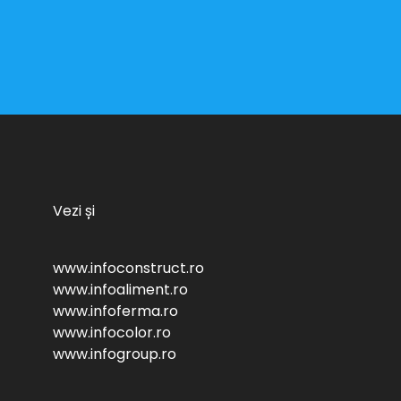
Vezi și
www.infoconstruct.ro
www.infoaliment.ro
www.infoferma.ro
www.infocolor.ro
www.infogroup.ro