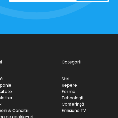
i
Categorii
să
Știri
panie
Repere
citate
Ferma
letter
Tehnologii
R
Conferinţă
ni & Conditiii
Emisiune TV
ica de cookie-uri