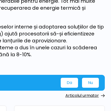
generabile pentru energie. Tot mai multe
 recuperarea de energie termică și
.
lor interne și adoptarea soluțiilor de tip
 ajută procesatorii să-și eficientizeze
 lanțurile de aprovizionare.
teme a dus în unele cazuri la scăderea
ână la 8-10%.
Da
Nu
Articolul urmator