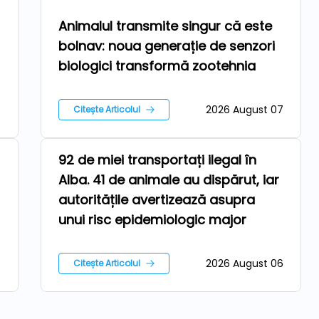
Tehnologii
Animalul transmite singur că este
bolnav: noua generație de senzori
biologici transformă zootehnia
7
2026 August 07
Citește Articolul
92 de miei transportați ilegal în
Ferma
Alba. 41 de animale au dispărut, iar
autoritățile avertizează asupra
unui risc epidemiologic major
6
2026 August 06
Citește Articolul