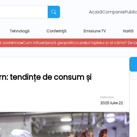
Acasă
Companie
Publi
Tehnologii
Conferinţă
Emisiune TV
Hartă
n: tendințe de consum și
Publicat pe
2025 Iulie 22