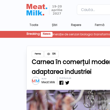
Label
Toate
Știri
Repere
Fermă
Breaking
News
Ferma
1216
Carnea în comerțul moder
adaptarea industriei
Distribuie pe
Autor
Meat.Milk