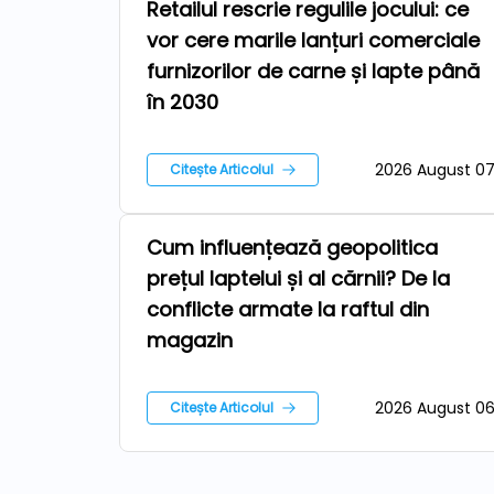
Retailul rescrie regulile jocului: ce
Repere
vor cere marile lanțuri comerciale
furnizorilor de carne și lapte până
în 2030
2026 August 0
Citește Articolul
Cum influențează geopolitica
Stiri
prețul laptelui și al cărnii? De la
conflicte armate la raftul din
magazin
2026 August 0
Citește Articolul