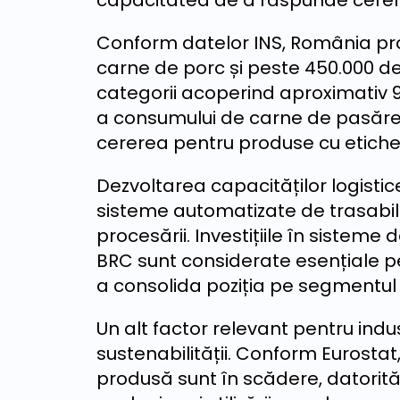
capacitatea de a răspunde cereri
Conform datelor INS, România pr
carne de porc și peste 450.000 d
categorii acoperind aproximativ 9
a consumului de carne de pasăre 
cererea pentru produse cu etichete
Dezvoltarea capacităților logistice
sisteme automatizate de trasabili
procesării. Investițiile în sisteme 
BRC sunt considerate esențiale pe
a consolida poziția pe segmentul 
Un alt factor relevant pentru indu
sustenabilității. Conform Eurosta
produsă sunt în scădere, datorită 