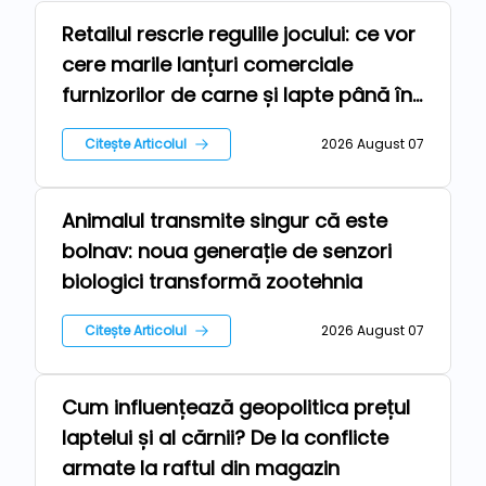
Retailul rescrie regulile jocului: ce vor
Repere
cere marile lanțuri comerciale
furnizorilor de carne și lapte până în
2030
Citește Articolul
2026 August 07
Animalul transmite singur că este
Tehnologii
bolnav: noua generație de senzori
biologici transformă zootehnia
Citește Articolul
2026 August 07
Cum influențează geopolitica prețul
Stiri
laptelui și al cărnii? De la conflicte
armate la raftul din magazin