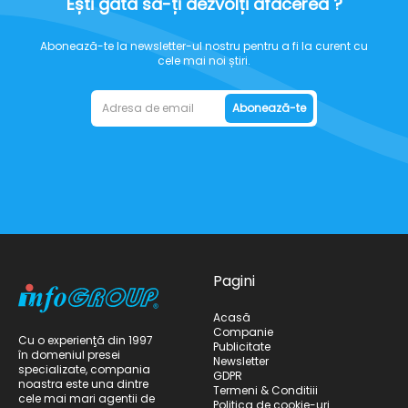
Ești gata să-ți dezvolți afacerea ?
Abonează-te la newsletter-ul nostru pentru a fi la curent cu
cele mai noi știri.
Abonează-te
Pagini
Acasă
Companie
Cu o experienţă din 1997
Publicitate
în domeniul presei
Newsletter
specializate, compania
GDPR
noastra este una dintre
Termeni & Conditiii
cele mai mari agentii de
Politica de cookie-uri