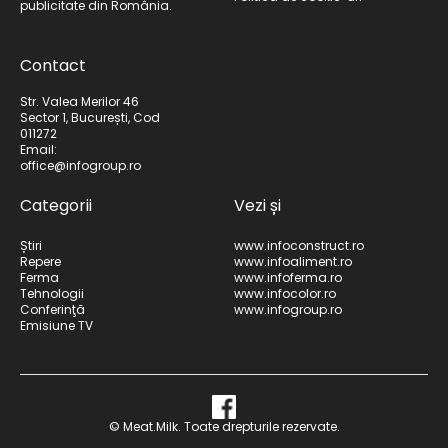
publicitate din România.
Contact
Str. Valea Merilor 46
Sector 1, București, Cod
011272
Email:
office@infogroup.ro
Categorii
Vezi și
Știri
www.infoconstruct.ro
Repere
www.infoaliment.ro
Ferma
www.infoferma.ro
Tehnologii
www.infocolor.ro
Conferinţă
www.infogroup.ro
Emisiune TV
© Meat.Milk. Toate drepturile rezervate.