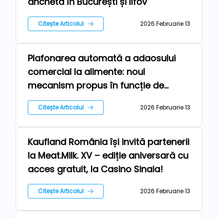
anchetă în București și Ilfov
Citește Articolul
2026 Februarie 13
Plafonarea automată a adaosului
Repere
comercial la alimente: noul
mecanism propus în funcție de
inflație
Citește Articolul
2026 Februarie 13
Kaufland România își invită partenerii
Repere
la Meat.Milk. XV – ediție aniversară cu
acces gratuit, la Casino Sinaia!
Citește Articolul
2026 Februarie 13