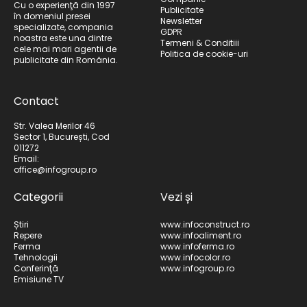
Cu o experienţă din 1997
Publicitate
în domeniul presei
Newsletter
specializate, compania
GDPR
noastra este una dintre
Termeni & Conditiii
cele mai mari agentii de
Politica de cookie-uri
publicitate din România.
Contact
Str. Valea Merilor 46
Sector 1, București, Cod
011272
Email:
office@infogroup.ro
Categorii
Vezi și
Știri
www.infoconstruct.ro
Repere
www.infoaliment.ro
Ferma
www.infoferma.ro
Tehnologii
www.infocolor.ro
Conferinţă
www.infogroup.ro
Emisiune TV