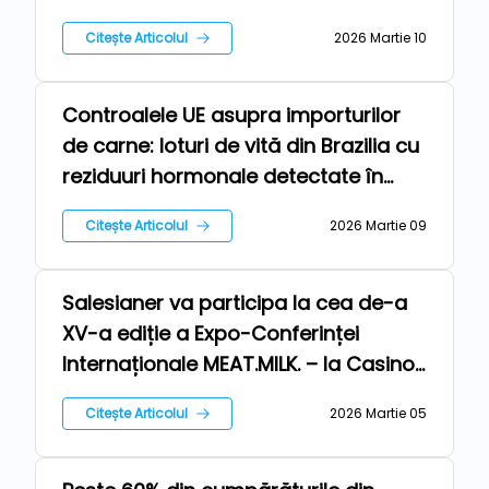
Citește Articolul
2026 Martie 10
Controalele UE asupra importurilor
Repere
de carne: loturi de vită din Brazilia cu
reziduuri hormonale detectate în
sistemul european de monitorizare
Citește Articolul
2026 Martie 09
Salesianer va participa la cea de-a
Repere
XV-a ediție a Expo-Conferinței
Internaționale MEAT.MILK. – la Casino
Sinaia!
Citește Articolul
2026 Martie 05