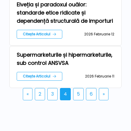
Elveția și paradoxul ouălor:
Repere
standarde etice ridicate și
dependență structurală de importuri
Citește Articolul
2026 Februarie 12
Supermarketurile și hipermarketurile,
Repere
sub control ANSVSA
Citește Articolul
2026 Februarie 11
«
2
3
4
5
6
»