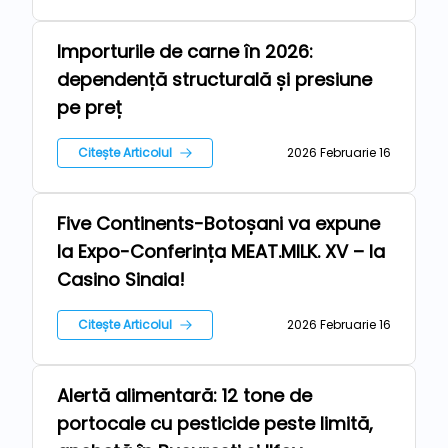
Importurile de carne în 2026:
Repere
dependență structurală și presiune
pe preț
Citește Articolul
2026 Februarie 16
Five Continents-Botoșani va expune
Repere
la Expo-Conferința MEAT.MILK. XV – la
Casino Sinaia!
Citește Articolul
2026 Februarie 16
Alertă alimentară: 12 tone de
Repere
portocale cu pesticide peste limită,