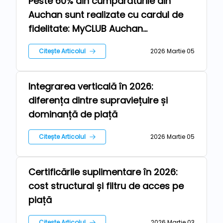
Peste 60% din cumpărăturile din
Repere
Auchan sunt realizate cu cardul de
fidelitate: MyCLUB Auchan
sărbătorește 5 ani și depășește 2
Citește Articolul
2026 Martie 05
milioane de membri activi
Integrarea verticală în 2026:
Repere
diferența dintre supraviețuire și
dominanță de piață
Citește Articolul
2026 Martie 05
Certificările suplimentare în 2026:
Repere
cost structural și filtru de acces pe
piață
Citește Articolul
2026 Martie 03