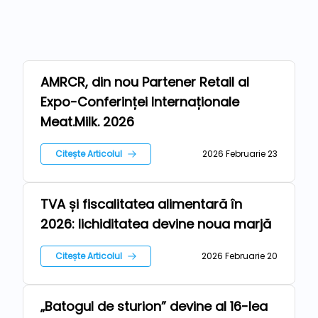
AMRCR, din nou Partener Retail al
Repere
Expo-Conferinței Internaționale
Meat.Milk. 2026
Citește Articolul
2026 Februarie 23
TVA și fiscalitatea alimentară în
Repere
2026: lichiditatea devine noua marjă
Citește Articolul
2026 Februarie 20
„Batogul de sturion” devine al 16-lea
Repere