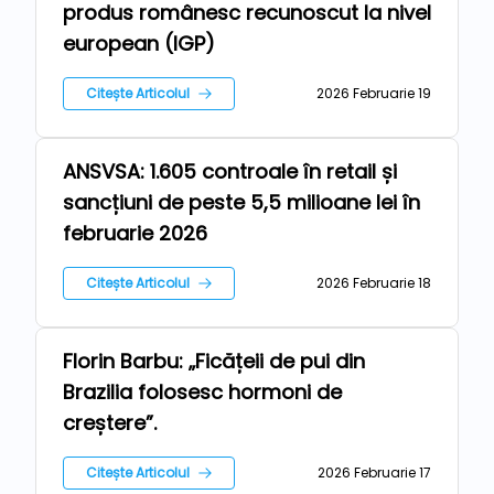
produs românesc recunoscut la nivel
european (IGP)
Citește Articolul
2026 Februarie 19
ANSVSA: 1.605 controale în retail și
Repere
sancțiuni de peste 5,5 milioane lei în
februarie 2026
Citește Articolul
2026 Februarie 18
Florin Barbu: „Ficățeii de pui din
Repere
Brazilia folosesc hormoni de
creștere”.
Citește Articolul
2026 Februarie 17