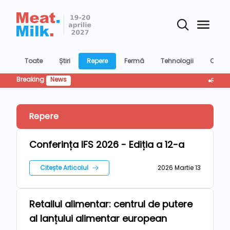
Toate
Știri
Repere
Fermă
Tehnologii
Confer
Breaking
News
Retailul 
Repere
Conferința IFS 2026 - Ediția a 12-a
Repere
Citește Articolul
2026 Martie 13
Retailul alimentar: centrul de putere
Repere
al lanțului alimentar european