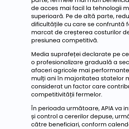
parte, fermele mai mari beneficiaz
de acces mai facil la tehnologii 
superioară. Pe de altă parte, red
dificultățile cu care se confruntă f
marcat de creșterea costurilor de 
presiunea competitivă.
Media suprafeței declarate pe ce
o profesionalizare graduală a sec
afaceri agricole mai performant
mulți ani în majoritatea statelor
considerat un factor care contribui
competitivității fermelor.
În perioada următoare, APIA va in
și control a cererilor depuse, urmâ
către beneficiari, conform calendar