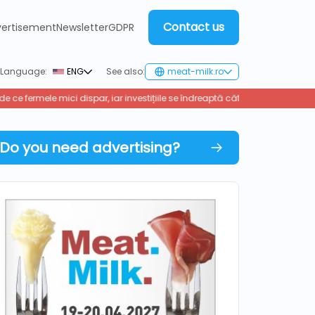
Contact us
ertisement
Newsletter
GDPR
Language:
ENG
See also:
meat-milk.ro
Cum influențează geopolitica pre
Do you need advertising?