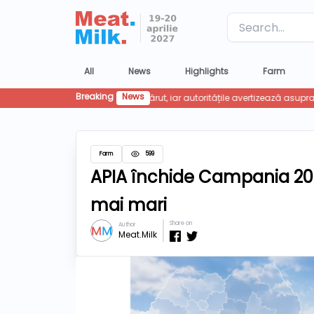
Label
All
News
Highlights
Farm
Breaking
News
Farm
599
APIA închide Campania 2026
mai mari
Share on
Author
Meat.Milk