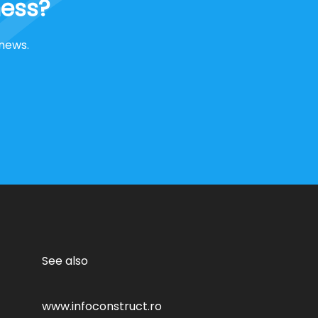
ness?
 news.
See also
www.infoconstruct.ro