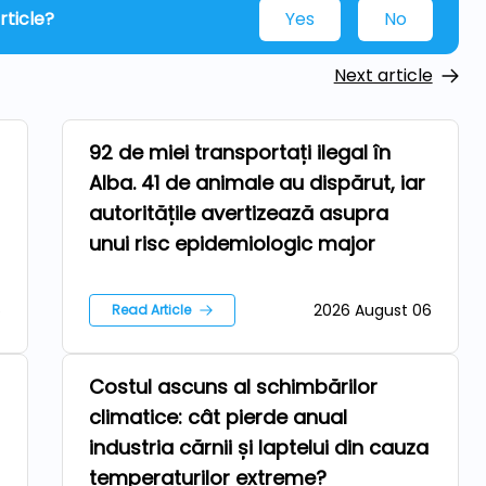
rticle?
Yes
No
Next article
92 de miei transportați ilegal în
Farm
Alba. 41 de animale au dispărut, iar
autoritățile avertizează asupra
unui risc epidemiologic major
6
2026 August 06
Read Article
Costul ascuns al schimbărilor
Repers
climatice: cât pierde anual
industria cărnii și laptelui din cauza
temperaturilor extreme?