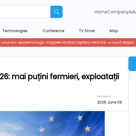
Home
Company
Adv
Technologies
Conference
TV Show
Map
: mai puțini fermieri, exploatații
Published on
2026 June 09