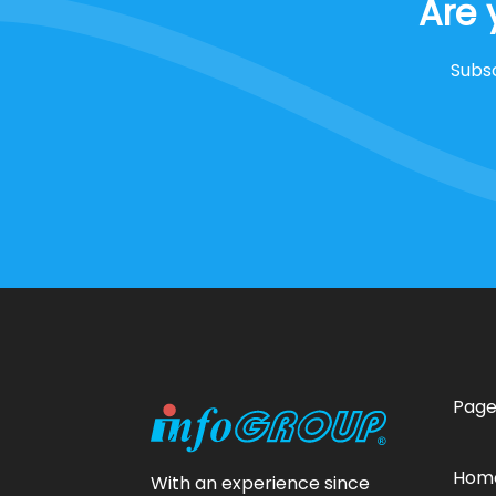
Are 
Subsc
Page
Hom
With an experience since