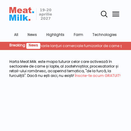
All
News
Highlights
Farm
Technologies
Co
Breaking
News
le jocului: ce vor cere marile lanțuri comerciale furnizorilor de carne și lap
Harta Meat.Milk. este mapa tuturor celor care activează în
sectoarele de carne și lapte, al zootehniștilor, procesatorilor și
retail-ului românesc, acoperind tematica, "de la furcă, la
furculiță". Dacă nu ești aici, nu exiști!
Înscrie-te acum GRATUIT!