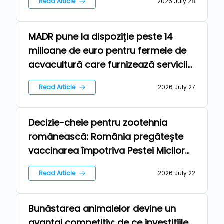
Read Article
2026 July 28
Dobrogea
MADR pune la dispoziție peste 14
Farm
milioane de euro pentru fermele de
acvacultură care furnizează servicii
de mediu
Read Article
2026 July 27
Decizie-cheie pentru zootehnia
Farm
românească: România pregătește
vaccinarea împotriva Pestei Micilor
Rumegătoare, cu sprijinul Comisiei
Read Article
2026 July 22
Europene.
Bunăstarea animalelor devine un
Farm
avantaj competitiv: de ce investițiile