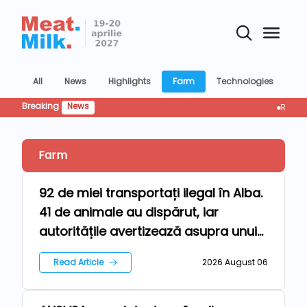
All
News
Highlights
Farm
Technologies
Co
Breaking
News
Retailul 
Farm
92 de miei transportați ilegal în Alba.
Farm
41 de animale au dispărut, iar
autoritățile avertizează asupra unui
risc epidemiologic major
Read Article
2026 August 06