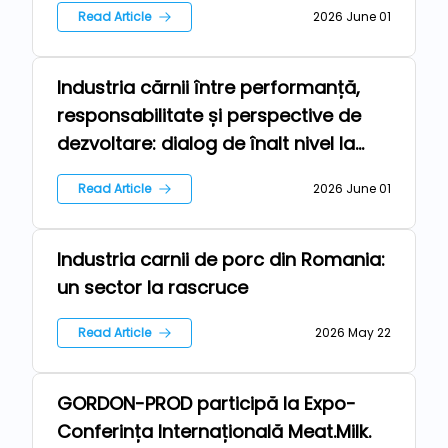
Read Article
2026 June 01
Industria cărnii între performanță,
Farm
responsabilitate și perspective de
dezvoltare: dialog de înalt nivel la
Meat.Milk. 2026
Read Article
2026 June 01
Industria carnii de porc din Romania:
Farm
un sector la rascruce
Read Article
2026 May 22
GORDON-PROD participă la Expo-
Farm
Conferința Internațională Meat.Milk.