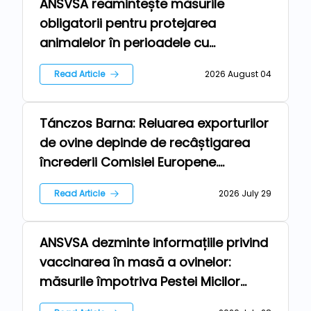
ANSVSA reamintește măsurile
Farm
obligatorii pentru protejarea
animalelor în perioadele cu
temperaturi ridicate
Read Article
2026 August 04
Tánczos Barna: Reluarea exporturilor
Farm
de ovine depinde de recâștigarea
încrederii Comisiei Europene.
România pregătește un nou plan
Read Article
2026 July 29
sanitar-veterinar
ANSVSA dezminte informațiile privind
Farm
vaccinarea în masă a ovinelor:
măsurile împotriva Pestei Micilor
Rumegătoare vizează doar