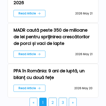
2026
Read Article
2026 May 21
MADR caută peste 350 de milioane
Farm
de lei pentru sprijinirea crescătorilor
de porci și vaci de lapte
Read Article
2026 May 21
PPA în România: 9 ani de luptă, un
Farm
bilanț cu două fețe
Read Article
2026 May 20
«
1
2
3
»