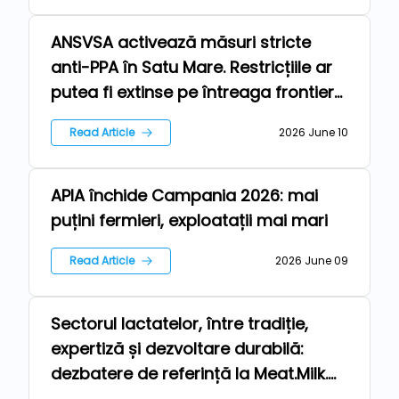
ANSVSA activează măsuri stricte
Farm
anti-PPA în Satu Mare. Restricțiile ar
putea fi extinse pe întreaga frontieră
cu Ungaria
Read Article
2026 June 10
APIA închide Campania 2026: mai
Farm
puțini fermieri, exploatații mai mari
Read Article
2026 June 09
Sectorul lactatelor, între tradiție,
Farm
expertiză și dezvoltare durabilă:
dezbatere de referință la Meat.Milk.
2026