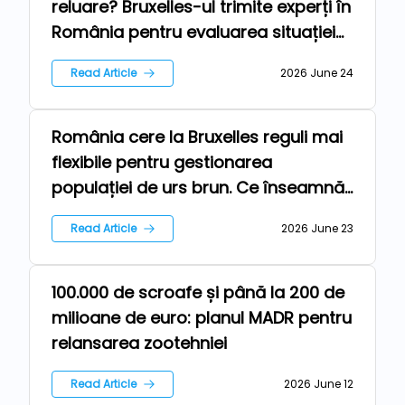
reluare? Bruxelles-ul trimite experți în
România pentru evaluarea situației
sanitare
Read Article
2026 June 24
România cere la Bruxelles reguli mai
Farm
flexibile pentru gestionarea
populației de urs brun. Ce înseamnă
pentru fermieri?
Read Article
2026 June 23
100.000 de scroafe și până la 200 de
Farm
milioane de euro: planul MADR pentru
relansarea zootehniei
Read Article
2026 June 12