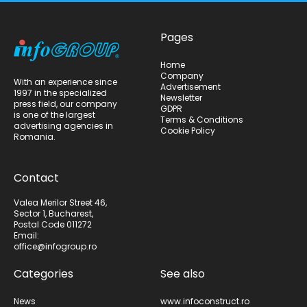
Pages
Home
Company
With an experience since
Advertisement
1997 in the specialized
Newsletter
press field, our company
GDPR
is one of the largest
Terms & Conditions
advertising agencies in
Cookie Policy
Romania.
Contact
Valea Merilor Street 46,
Sector 1, Bucharest,
Postal Code 011272
Email:
office@infogroup.ro
Categories
See also
News
www.infoconstruct.ro