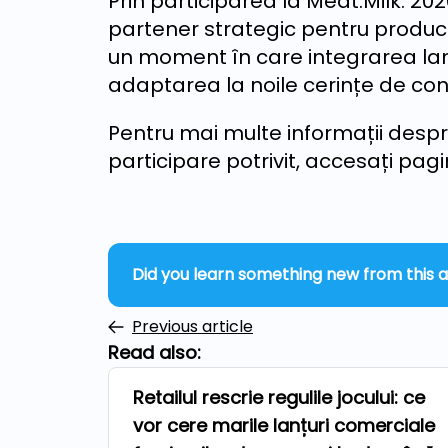
Prin participarea la Meat.Milk. 20
partener strategic pentru producăto
un moment în care integrarea lanțu
adaptarea la noile cerințe de co
Pentru mai multe informații despr
participare potrivit, accesați pag
Did you learn something new from this a
Previous article
Read also:
Retailul rescrie regulile jocului: ce
Repers
vor cere marile lanțuri comerciale