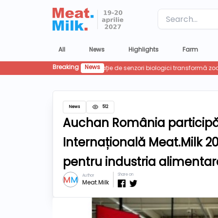
Label
All
News
Highlights
Farm
Breaking
News
News
512
Auchan România participă
Internațională Meat.Milk 202
pentru industria alimentar
Share on
Author
Meat.Milk