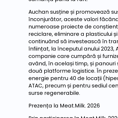
Auchan susține și promovează sust
înconjurător, aceste valori făcâ
numeroase proiecte de conștienti
reciclare, eliminare a plasticului 
continuând să investească în tranz
înființat, la începutul anului 202
companie care cumpără și furnize
având, în același timp, și panouri
două platforme logistice. În pre
energie pentru 40 de locații (hip
ATAC, precum și pentru sediul cent
surse regenerabile.
Prezența la Meat.Milk. 2026