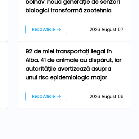
bolnav: noua generație de senzori
biologici transformă zootehnia
7
2026 August 07
Read Article
92 de miei transportați ilegal în
Farm
Alba. 41 de animale au dispărut, iar
autoritățile avertizează asupra
unui risc epidemiologic major
6
2026 August 06
Read Article