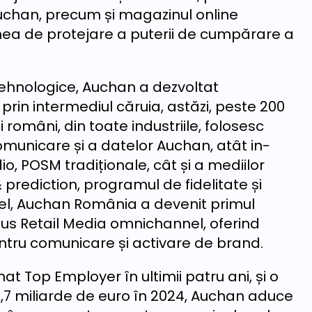
uchan, precum și magazinul online
ea de protejare a puterii de cumpărare a
i tehnologice, Auchan a dezvoltat
rin intermediul căruia, astăzi, peste 200
și români, din toate industriile, folosesc
omunicare și a datelor Auchan, atât in-
o, POSM tradiționale, cât și a mediilor
 prediction, programul de fidelitate și
stfel, Auchan România a devenit primul
dus Retail Media omnichannel, oferind
entru comunicare și activare de brand.
t Top Employer în ultimii patru ani, și o
 1,7 miliarde de euro în 2024, Auchan aduce