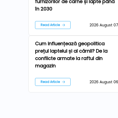
furnizorilor de carne și lapte până
în 2030
2026 August 0
Read Article
Cum influențează geopolitica
News
prețul laptelui și al cărnii? De la
conflicte armate la raftul din
magazin
2026 August 0
Read Article