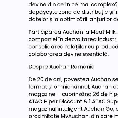
devine din ce în ce mai complexă,
depășește zona de distribuție și i
datelor și a optimizării lanțurilor 
Participarea Auchan la Meat.Milk.
companiei în dezvoltarea industr
consolidarea relațiilor cu producăt
colaborarea devine esențială.
Despre Auchan România
De 20 de ani, povestea Auchan se
format și omnichannel, Auchan e
magazine – cuprinzând 26 de hipe
ATAC Hiper Discount & 1 ATAC Supe
magazinul inteligent Auchan Go,
proximitate MyAuchan, din care ma