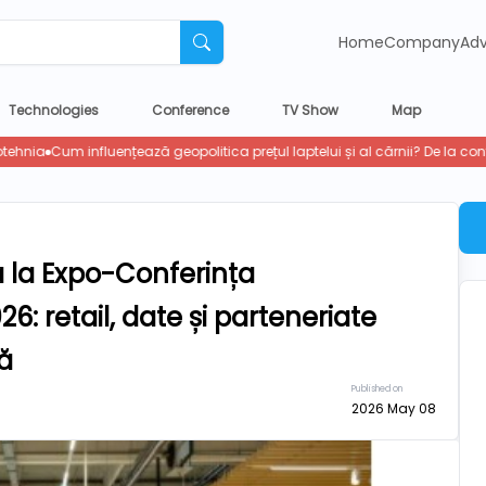
Home
Company
Adv
Technologies
Conference
TV Show
Map
 la Expo-Conferința
6: retail, date și parteneriate
ă
Published on
2026 May 08