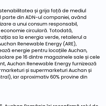
enabilitatea și grija față de mediul
nd parte din ADN-ul companiei, având
zare a unui consum responsabil,
și economie circulară. Totodată,
iția sa la energia verde, retailerul a
3, Auchan Renewable Energy (ARE),
ază energie pentru locațiile Auchan,
 solare pe 16 dintre magazinele sale și cele
zent, Auchan Renewable Energy furnizează
ermarketuri și supermarketuri Auchan și
ral), iar aproximativ 60% provine din