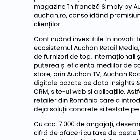
magazine în franciză Simply by A
auchan.ro, consolidând promisiun
clienților.
Continuând investițiile în inovați
ecosistemul Auchan Retail Media, p
de furnizori de top, internaționali 
puterea și eficiența mediilor de c
store, prin Auchan TV, Auchan Radi
digitale bazate pe data insights &
CRM, site-ul web și aplicațiile. A
retailer din România care a intro
deja soluții concrete și testate p
Cu cca. 7.000 de angajați, desemna
cifră de afaceri cu taxe de peste