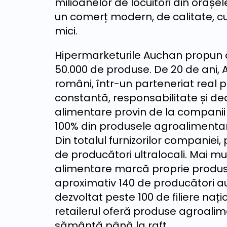
milioanelor de locuitori din oraș
un comerț modern, de calitate, cu
mici.
Hipermarketurile Auchan propun cl
50.000 de produse. De 20 de ani, 
români, într-un parteneriat real p
constantă, responsabilitate și de
alimentare provin de la companii 
100% din produsele agroalimentare 
Din totalul furnizorilor companiei,
de producători ultralocali. Mai mul
alimentare marcă proprie produse
aproximativ 140 de producători au
dezvoltat peste 100 de filiere naț
retailerul oferă produse agroalime
sămânță până la raft.