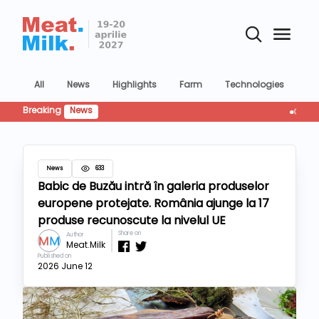
All
News
Highlights
Farm
Technologies
Co
Breaking
News
Cum infl
News
633
Babic de Buzău intră în galeria produselor
europene protejate. România ajunge la 17
produse recunoscute la nivelul UE
Share on
Author
Meat.Milk
Published on
2026 June 12