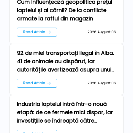
Cum influențează geopolitica prețul
News
laptelui și al cărnii? De la conflicte
armate la raftul din magazin
Read Article
2026 August 06
92 de miei transportați ilegal în Alba.
Farm
41 de animale au dispărut, iar
autoritățile avertizează asupra unui
risc epidemiologic major
Read Article
2026 August 06
Industria laptelui intră într-o nouă
Technologies
etapă: de ce fermele mici dispar, iar
investițiile se îndreaptă către
automatizare