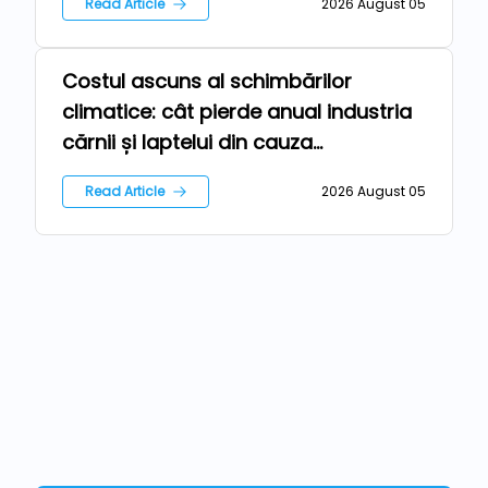
Read Article
2026 August 05
Costul ascuns al schimbărilor
Repers
climatice: cât pierde anual industria
cărnii și laptelui din cauza
temperaturilor extreme?
Read Article
2026 August 05