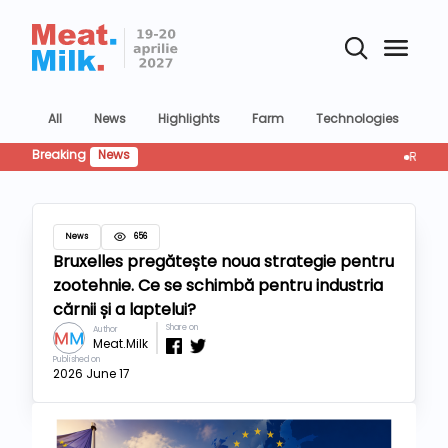
All
News
Highlights
Farm
Technologies
Co
Breaking
News
Retailul 
News
656
Bruxelles pregătește noua strategie pentru
zootehnie. Ce se schimbă pentru industria
cărnii și a laptelui?
Share on
Author
Meat.Milk
Published on
2026 June 17