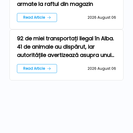
armate la raftul din magazin
Read Article
2026 August 06
92 de miei transportați ilegal în Alba.
Farm
41 de animale au dispărut, iar
autoritățile avertizează asupra unui
risc epidemiologic major
Read Article
2026 August 06