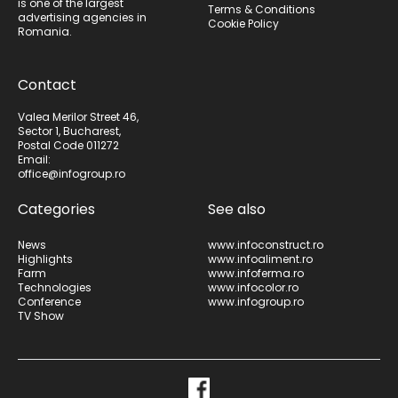
is one of the largest
Terms & Conditions
advertising agencies in
Cookie Policy
Romania.
Contact
Valea Merilor Street 46,
Sector 1, Bucharest,
Postal Code 011272
Email:
office@infogroup.ro
Categories
See also
News
www.infoconstruct.ro
Highlights
www.infoaliment.ro
Farm
www.infoferma.ro
Technologies
www.infocolor.ro
Conference
www.infogroup.ro
TV Show