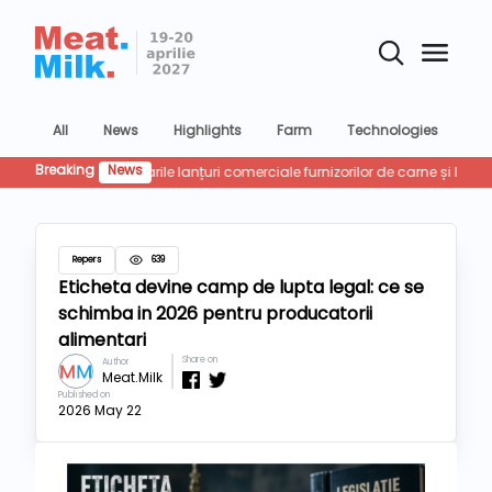
All
News
Highlights
Farm
Technologies
Co
Breaking
News
Retailu
Repers
639
Eticheta devine camp de lupta legal: ce se
schimba in 2026 pentru producatorii
alimentari
Share on
Author
Meat.Milk
Published on
2026 May 22