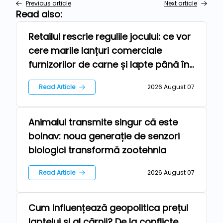
Previous article
Next article
Read also:
Retailul rescrie regulile jocului: ce vor
Repers
cere marile lanțuri comerciale
furnizorilor de carne și lapte până în
2030
Read Article
2026 August 07
Animalul transmite singur că este
Technologies
bolnav: noua generație de senzori
biologici transformă zootehnia
Read Article
2026 August 07
Cum influențează geopolitica prețul
News
laptelui și al cărnii? De la conflicte