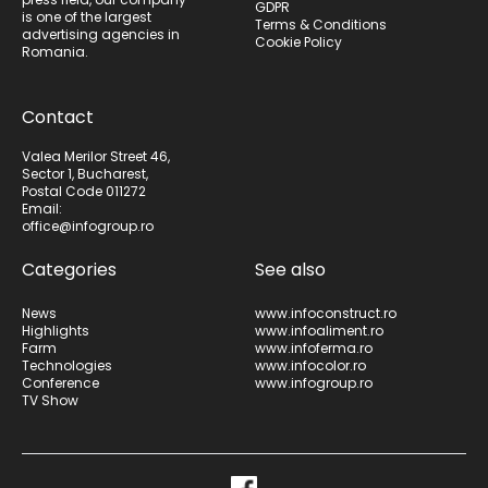
GDPR
is one of the largest
Terms & Conditions
advertising agencies in
Cookie Policy
Romania.
Contact
Valea Merilor Street 46,
Sector 1, Bucharest,
Postal Code 011272
Email:
office@infogroup.ro
Categories
See also
News
www.infoconstruct.ro
Highlights
www.infoaliment.ro
Farm
www.infoferma.ro
Technologies
www.infocolor.ro
Conference
www.infogroup.ro
TV Show