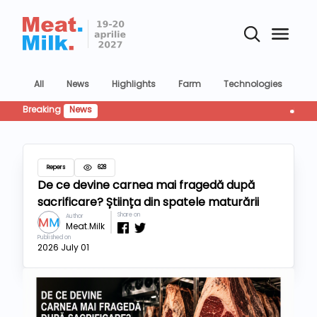
All
News
Highlights
Farm
Technologies
Co
Breaking
News
Retailul
Repers
628
De ce devine carnea mai fragedă după
sacrificare? Știința din spatele maturării
Share on
Author
Meat.Milk
Published on
2026 July 01