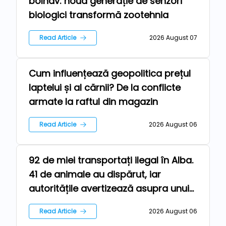
bolnav: noua generație de senzori
biologici transformă zootehnia
Read Article
2026 August 07
Cum influențează geopolitica prețul
News
laptelui și al cărnii? De la conflicte
armate la raftul din magazin
Read Article
2026 August 06
92 de miei transportați ilegal în Alba.
Farm
41 de animale au dispărut, iar
autoritățile avertizează asupra unui
risc epidemiologic major
Read Article
2026 August 06